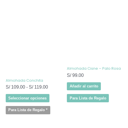
Este
Rango
producto
de
tiene
precios:
múltiples
variantes.
desde
Las
S/ 109.00
opciones
hasta
se
pueden
S/ 119.00
elegir
en
la
página
de
Almohada Cisne – Palo Rosa
producto
S/
99.00
Almohada Conchita
Añadir al carrito
S/
109.00
-
S/
119.00
Para Lista de Regalo
Seleccionar opciones
Para Lista de Regalo
*