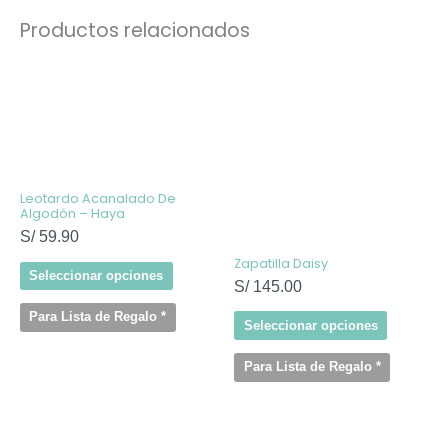
Productos relacionados
Este
Este
producto
producto
tiene
tiene
múltiples
múltiples
variantes.
variantes
Las
Las
opciones
opcione
se
se
pueden
pueden
elegir
elegir
Leotardo Acanalado De
en
en
Algodón – Haya
la
la
S/
59.90
página
página
de
de
Zapatilla Daisy
producto
producto
Seleccionar opciones
S/
145.00
Para Lista de Regalo
*
Seleccionar opciones
Para Lista de Regalo
*