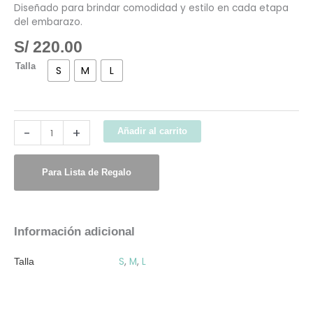
Diseñado para brindar comodidad y estilo en cada etapa
del embarazo.
S/
220.00
Talla
S
M
L
-
+
Añadir al carrito
Para Lista de Regalo
Información adicional
S
,
M
,
L
Talla