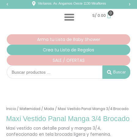
Ir
Visítanos: Av. Angamos Oeste 1130 Miraflores
al
contenido
0
S/
0.00
Arma tu Lista de Baby Shower
Crea tu Lista de Regalos
SALE / OFERTAS
Search
...
Buscar
Maxi
Vestido
Panal
Inicio
/
Maternidad
/
Moda
/ Maxi Vestido Panal Manga 3/4 Brocado
Manga
3/4
Maxi Vestido Panal Manga 3/4 Brocado
Brocado
cantidad
Maxi vestido con detalle panal y mangas 3/4,
confeccionado en tela brocada ligera y femenina.