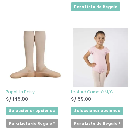
Para Lista de Regalo
Este
Este
producto
produ
tiene
tiene
múltiples
múltip
variantes.
varian
Las
Las
opciones
opcio
se
se
pueden
puede
elegir
elegir
en
en
la
la
página
págin
de
de
Zapatilla Daisy
Leotard Cambré M/C
producto
produ
S/
145.00
S/
59.00
Seleccionar opciones
Seleccionar opciones
Para Lista de Regalo
*
Para Lista de Regalo
*