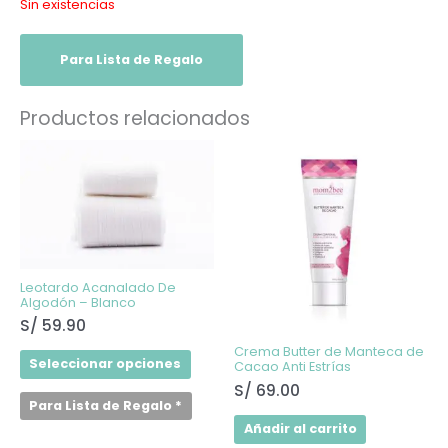
Sin existencias
Para Lista de Regalo
Productos relacionados
Este
producto
tiene
múltiples
variantes.
Las
opciones
se
pueden
elegir
Leotardo Acanalado De
en
Algodón – Blanco
la
S/
59.90
página
de
Crema Butter de Manteca de
producto
Seleccionar opciones
Cacao Anti Estrías
S/
69.00
Para Lista de Regalo
*
Añadir al carrito