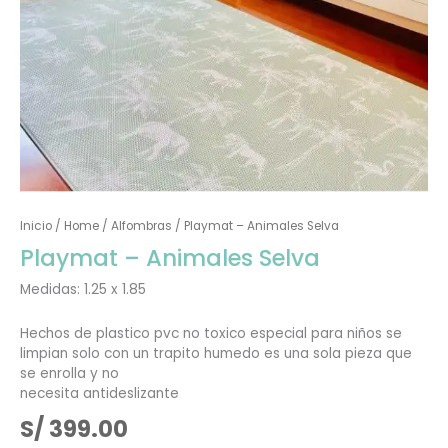
Inicio
/
Home
/
Alfombras
/ Playmat – Animales Selva
Playmat – Animales Selva
Medidas: 1.25 x 1.85
Hechos de plastico pvc no toxico
especial para niños
se
limpian solo con un trapito
humedo
es una sola pieza que
se enrolla y no
necesita antideslizante
S/
399.00