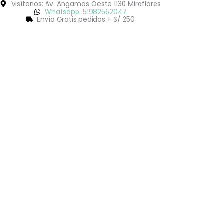
Ir
Search
Search
Visítanos: Av. Angamos Oeste 1130 Miraflores
al
...
...
Whatsapp: 51982562047
contenido
Envío Gratis pedidos + S/ 250