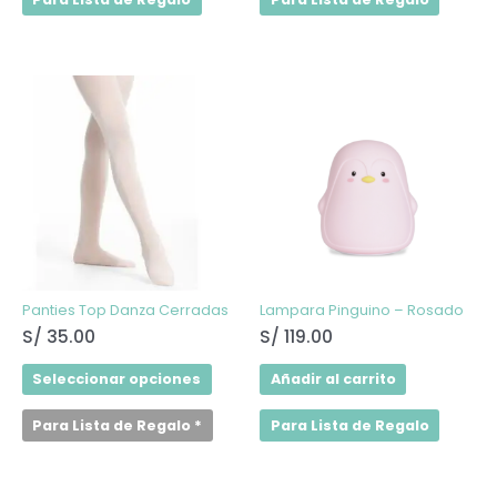
Este
producto
tiene
múltiples
variantes.
Las
opciones
se
pueden
elegir
en
la
página
de
Panties Top Danza Cerradas
Lampara Pinguino – Rosado
producto
S/
35.00
S/
119.00
Seleccionar opciones
Añadir al carrito
Para Lista de Regalo
*
Para Lista de Regalo