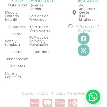
SHOP
IMPORTANTE
VISÍTANOS
Maternidad
Quiénes
Av.
Somos
Angamos
Moda y
Oeste
Calzado
Políticas de
1130
Infantil
Privacidad
Miraflores
+51982562047
Accesorios
Términos y
Condiciones
Síguenos
F
I
Paseo
Políticas de
a
n
Baño y
Delivery y
Limpieza
Devolución
c
s
e
t
Home
Contacto
b
a
Alimentación
o
g
Juguetes
o
r
Libros y
k
a
Papelería
m
Copyright © 2026 | The Little Market Perú
C
C
C
C