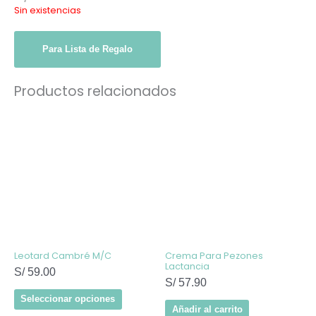
Sin existencias
Para Lista de Regalo
Productos relacionados
Este
producto
tiene
múltiples
variantes.
Las
opciones
se
pueden
elegir
en
la
página
de
Leotard Cambré M/C
Crema Para Pezones
producto
Lactancia
S/
59.00
S/
57.90
Seleccionar opciones
Añadir al carrito