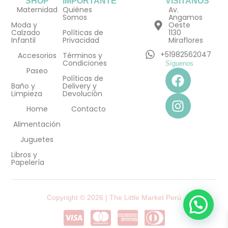
SHOP
IMPORTANTE
VISÍTANOS
Maternidad
Quiénes
Av.
Somos
Angamos
Moda y
Oeste
Calzado
Políticas de
1130
Infantil
Privacidad
Miraflores
+51982562047
Accesorios
Términos y
Condiciones
Síguenos
F
I
Paseo
Políticas de
a
n
Baño y
Delivery y
Limpieza
Devolución
c
s
e
t
Home
Contacto
b
a
Alimentación
o
g
Juguetes
o
r
Libros y
k
a
Papelería
m
Copyright © 2026 | The Little Market Perú
C
C
C
C