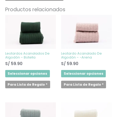
Productos relacionados
Este
Este
producto
produ
tiene
tiene
múltiples
múltip
variantes.
varian
Las
Las
opciones
opcio
se
se
pueden
puede
elegir
elegir
Leotardos Acanalados De
Leotardo Acanalado De
en
en
Algodón – Botella
Algodón – -Arena
la
la
S/
59.90
S/
59.90
página
págin
de
de
producto
produ
Seleccionar opciones
Seleccionar opciones
Para Lista de Regalo
*
Para Lista de Regalo
*
Este
Este
producto
produ
tiene
tiene
múltiples
múltip