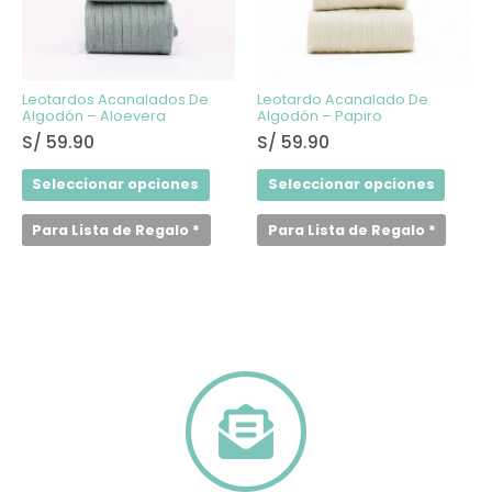
variantes.
varian
Las
Las
opciones
opcio
se
se
pueden
puede
elegir
elegir
Leotardos Acanalados De
Leotardo Acanalado De
en
en
Algodón – Aloevera
Algodón – Papiro
la
la
S/
59.90
S/
59.90
página
págin
de
de
producto
produ
Seleccionar opciones
Seleccionar opciones
Para Lista de Regalo
*
Para Lista de Regalo
*