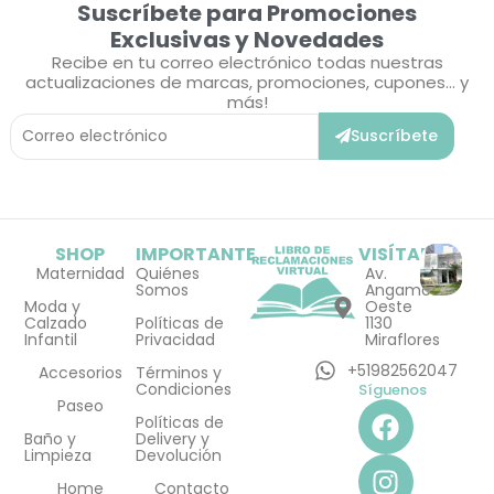
Suscríbete para Promociones
Exclusivas y Novedades
Recibe en tu correo electrónico todas nuestras
actualizaciones de marcas, promociones, cupones... y
más!
Correo
Suscríbete
Electrónico
SHOP
IMPORTANTE
VISÍTANOS
Maternidad
Quiénes
Av.
Somos
Angamos
Moda y
Oeste
Calzado
Políticas de
1130
Infantil
Privacidad
Miraflores
+51982562047
Accesorios
Términos y
Condiciones
Síguenos
F
I
Paseo
Políticas de
a
n
Baño y
Delivery y
Limpieza
Devolución
c
s
Home
Contacto