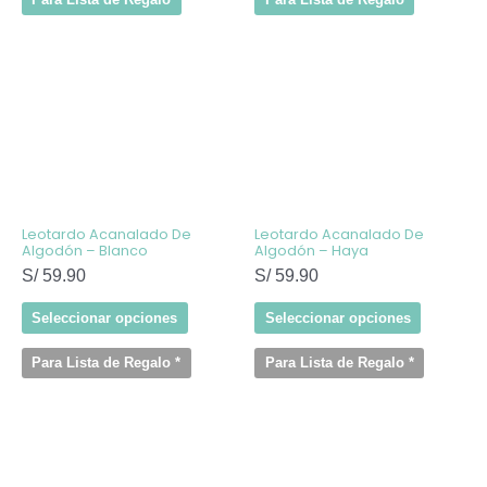
Este
Este
producto
producto
tiene
tiene
múltiples
múltiples
variantes.
variantes
Las
Las
opciones
opcione
se
se
pueden
pueden
elegir
elegir
Leotardo Acanalado De
Leotardo Acanalado De
en
en
Algodón – Blanco
Algodón – Haya
la
la
S/
59.90
S/
59.90
página
página
de
de
producto
producto
Seleccionar opciones
Seleccionar opciones
Para Lista de Regalo
*
Para Lista de Regalo
*