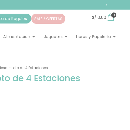
0
S/
0.00
sta de Regalos
SALE / OFERTAS
pieza
ir Home
Abrir Alimentación
Abrir Juguetes
Abrir Li
Alimentación
Juguetes
Libros y Papelería
esa – Loto de 4 Estaciones
cio
to de 4 Estaciones
tual
44.10.