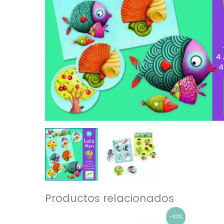
Productos relacionados
El
El
-10%