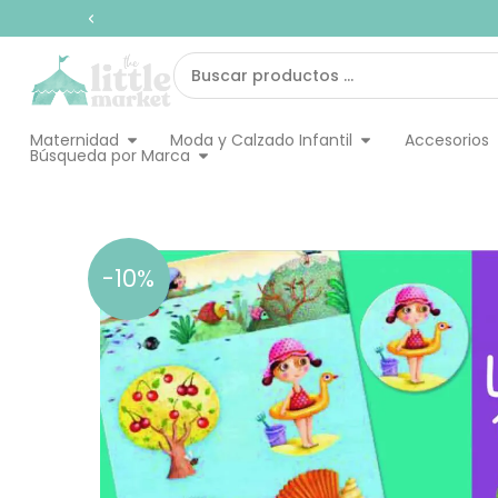
Ir
al
contenido
Search
...
Abrir Maternidad
Abrir Moda y Calz
Maternidad
Moda y Calzado Infantil
Accesorios
Abrir Búsqueda por Marca
Búsqueda por Marca
-10%