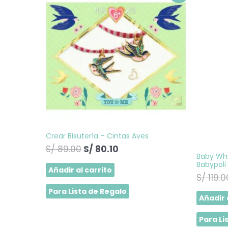
precio
precio
original
actual
era:
es:
S/ 89.00.
S/ 80.10.
Crear Bisutería – Cintas Aves
S/
89.00
S/
80.10
Baby Whi
Babypoli
Añadir al carrito
S/
119.0
Para Lista de Regalo
Añadir 
Para Li