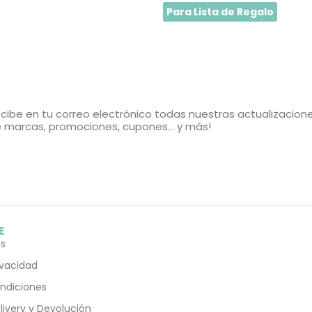
Para Lista de Regalo
cibe en tu correo electrónico todas nuestras actualizacion
 marcas, promociones, cupones... y más!
E
s
rivacidad
ndiciones
elivery y Devolución