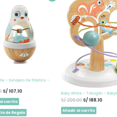
precio
precio
precio
precio
original
actual
original
actual
era:
es:
era:
es:
S/ 119.00.
S/ 107.10.
S/ 209.00.
S/ 188.
te – Sonajero De Plástico –
0
S/
107.10
Baby White – Tobogán – Baby
S/
209.00
S/
188.10
al carrito
Añadir al carrito
sta de Regalo