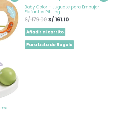
precio
precio
Baby Color – Juguete para Empujar
original
actual
Elefantes Pitising
era:
es:
S/
179.00
S/
161.10
10.
S/ 179.00.
S/ 161.10.
Añadir al carrito
Para Lista de Regalo
tree