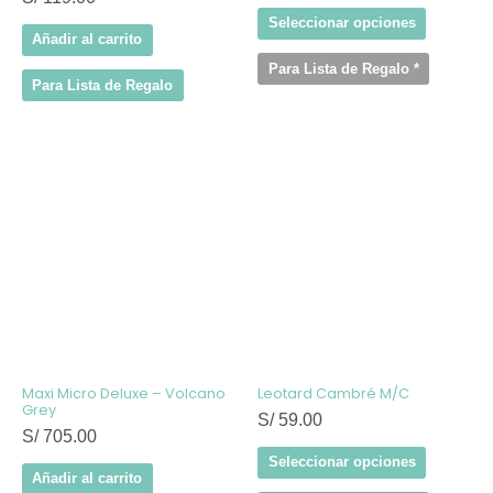
Seleccionar opciones
Añadir al carrito
Para Lista de Regalo
*
Para Lista de Regalo
Este
producto
tiene
múltiples
variantes
Las
opcione
se
pueden
elegir
en
la
página
de
Maxi Micro Deluxe – Volcano
Leotard Cambré M/C
producto
Grey
S/
59.00
S/
705.00
Seleccionar opciones
Añadir al carrito