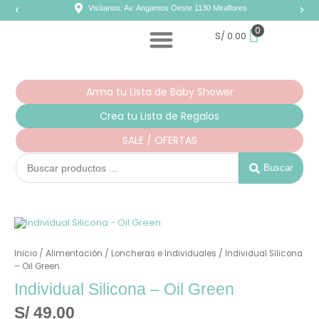
Ir
Visítanos: Av. Angamos Oeste 1130 Miraflores
al
contenido
0
S/
0.00
Arma tu Lista de Baby Shower
Crea tu Lista de Regalos
SALE / OFERTAS
Search
...
Buscar
Individual
Silicona
-
Inicio
/
Alimentación
/
Loncheras e Individuales
/ Individual Silicona
Oil
Green
– Oil Green
cantidad
Individual Silicona – Oil Green
S/
49.00