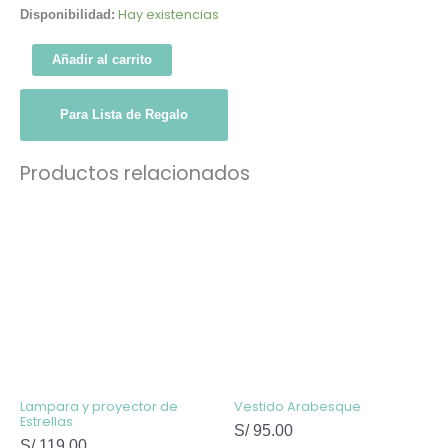
Hay existencias
Disponibilidad:
Añadir al carrito
Para Lista de Regalo
Productos relacionados
Este
producto
tiene
múltiples
variantes
Las
opcione
se
pueden
elegir
en
la
página
de
Lampara y proyector de
Vestido Arabesque
producto
Estrellas
S/
95.00
S/
119.00