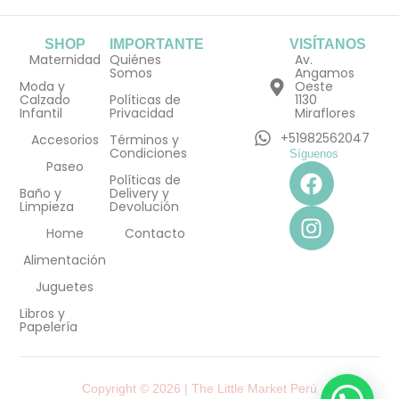
SHOP
IMPORTANTE
VISÍTANOS
Maternidad
Quiénes
Av.
Somos
Angamos
Moda y
Oeste
Calzado
Políticas de
1130
Infantil
Privacidad
Miraflores
+51982562047
Accesorios
Términos y
Condiciones
Síguenos
F
I
Paseo
Políticas de
a
n
Baño y
Delivery y
Limpieza
Devolución
c
s
e
t
Home
Contacto
b
a
Alimentación
o
g
Juguetes
o
r
Libros y
k
a
Papelería
m
Copyright © 2026 | The Little Market Perú