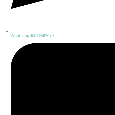
Whatsapp: 51982562047