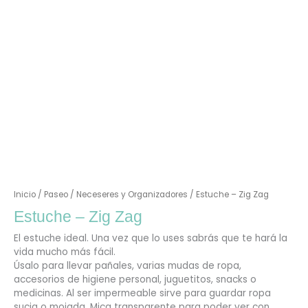
Inicio
/
Paseo
/
Neceseres y Organizadores
/ Estuche – Zig Zag
Estuche – Zig Zag
El estuche ideal. Una vez que lo uses sabrás que te hará la
vida mucho más fácil.
Úsalo para llevar pañales, varias mudas de ropa,
accesorios de higiene personal, juguetitos, snacks o
medicinas. Al ser impermeable sirve para guardar ropa
sucia o mojada. Mica transparente para poder ver con