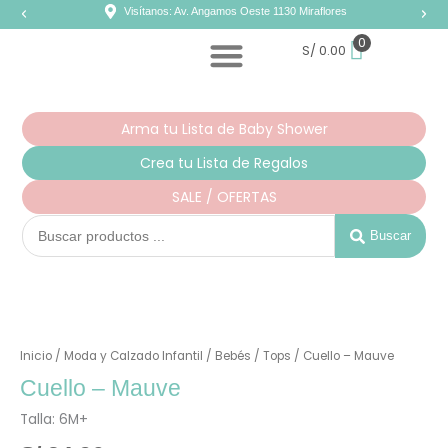
Ir
Visítanos: Av. Angamos Oeste 1130 Miraflores
al
contenido
0
S/
0.00
Arma tu Lista de Baby Shower
Crea tu Lista de Regalos
SALE / OFERTAS
Search
...
Buscar
Inicio
/
Moda y Calzado Infantil
/
Bebés
/
Tops
/ Cuello – Mauve
Cuello – Mauve
Talla: 6M+