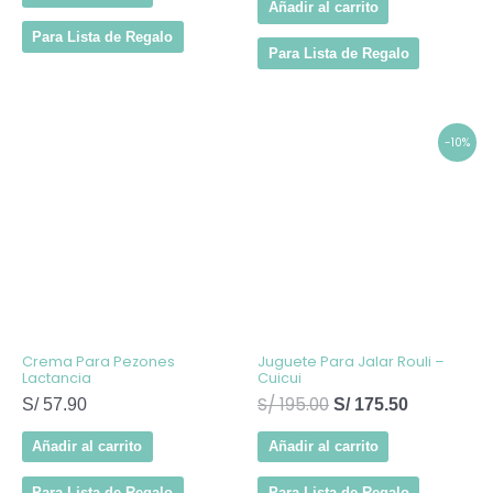
Añadir al carrito
Para Lista de Regalo
Para Lista de Regalo
El
El
-10%
precio
precio
original
actual
era:
es:
S/ 195.00.
S/ 175.50.
Crema Para Pezones
Juguete Para Jalar Rouli –
Lactancia
Cuicui
S/
195.00
S/
57.90
S/
175.50
Añadir al carrito
Añadir al carrito
Para Lista de Regalo
Para Lista de Regalo