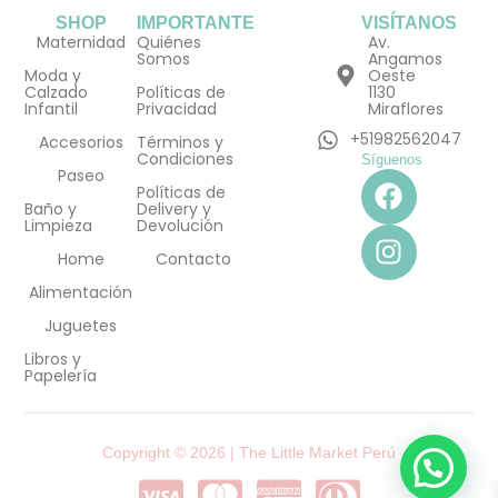
SHOP
IMPORTANTE
VISÍTANOS
Maternidad
Quiénes
Av.
Somos
Angamos
Moda y
Oeste
Calzado
Políticas de
1130
Infantil
Privacidad
Miraflores
+51982562047
Accesorios
Términos y
Condiciones
Síguenos
F
I
Paseo
Políticas de
a
n
Baño y
Delivery y
Limpieza
Devolución
c
s
e
t
Home
Contacto
b
a
Alimentación
o
g
Juguetes
o
r
Libros y
k
a
Papelería
m
Copyright © 2026 | The Little Market Perú
C
C
C
C