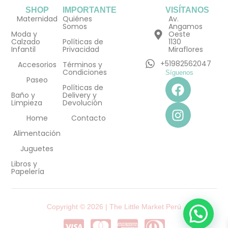
SHOP
IMPORTANTE
VISÍTANOS
Maternidad
Quiénes
Av.
Somos
Angamos
Moda y
Oeste
Calzado
Políticas de
1130
Infantil
Privacidad
Miraflores
+51982562047
Accesorios
Términos y
Condiciones
Síguenos
F
I
Paseo
Políticas de
a
n
Baño y
Delivery y
Limpieza
Devolución
c
s
e
t
Home
Contacto
b
a
Alimentación
o
g
Juguetes
o
r
Libros y
k
a
Papelería
m
Copyright © 2026 | The Little Market Perú
C
C
C
C