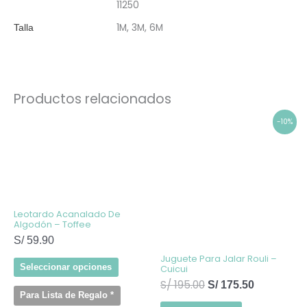
11250
1M, 3M, 6M
Talla
Productos relacionados
Este
El
El
-10%
producto
precio
precio
tiene
original
actual
múltiples
variantes.
era:
es:
Las
S/ 195.00.
S/ 175.50.
opciones
se
pueden
elegir
Leotardo Acanalado De
en
Algodón – Toffee
la
S/
59.90
página
de
Juguete Para Jalar Rouli –
producto
Seleccionar opciones
Cuicui
S/
195.00
S/
175.50
Para Lista de Regalo
*