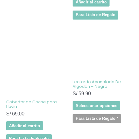
Añadir al carrito
Para Lista de Regalo
Este
producto
tiene
múltiples
variantes
Las
opcione
se
pueden
elegir
Leotardo Acanalado De
en
Algodón – Negro
la
S/
59.90
página
de
Cobertor de Coche para
producto
Seleccionar opciones
Lluvia
S/
69.00
Para Lista de Regalo
*
Añadir al carrito
Para Lista de Regalo