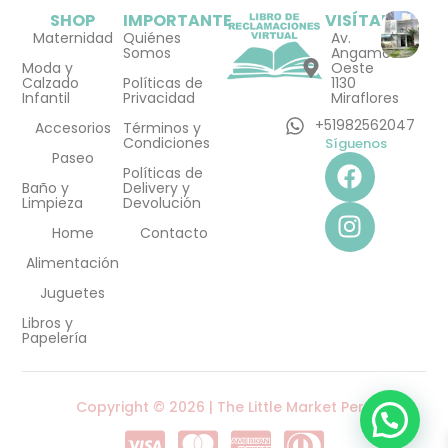
SHOP
IMPORTANTE
VISÍTANOS
Maternidad
Quiénes
Av.
Somos
Angamos
Moda y
Oeste
Calzado
Políticas de
1130
Infantil
Privacidad
Miraflores
+51982562047
Accesorios
Términos y
Condiciones
Síguenos
F
I
Paseo
Políticas de
a
n
Baño y
Delivery y
Limpieza
Devolución
c
s
e
t
Home
Contacto
b
a
Alimentación
o
g
Juguetes
o
r
Libros y
k
a
Papelería
m
Copyright © 2026 | The Little Market Perú
C
C
C
C