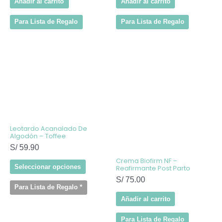
Añadir al carrito
Añadir al carrito
Para Lista de Regalo
Para Lista de Regalo
Este
producto
tiene
múltiples
variantes.
Las
opciones
se
pueden
elegir
Leotardo Acanalado De
en
Algodón – Toffee
la
S/
59.90
página
de
Crema Biofirm NF –
producto
Seleccionar opciones
Reafirmante Post Parto
S/
75.00
Para Lista de Regalo
*
Añadir al carrito
Para Lista de Regalo