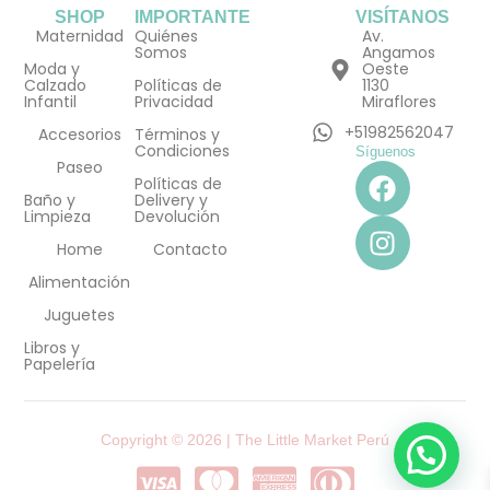
SHOP
IMPORTANTE
VISÍTANOS
Maternidad
Quiénes
Av.
Somos
Angamos
Moda y
Oeste
Calzado
Políticas de
1130
Infantil
Privacidad
Miraflores
+51982562047
Accesorios
Términos y
Condiciones
Síguenos
F
I
Paseo
Políticas de
a
n
Baño y
Delivery y
Limpieza
Devolución
c
s
e
t
Home
Contacto
b
a
Alimentación
o
g
Juguetes
o
r
Libros y
k
a
Papelería
m
Copyright © 2026 | The Little Market Perú
C
C
C
C