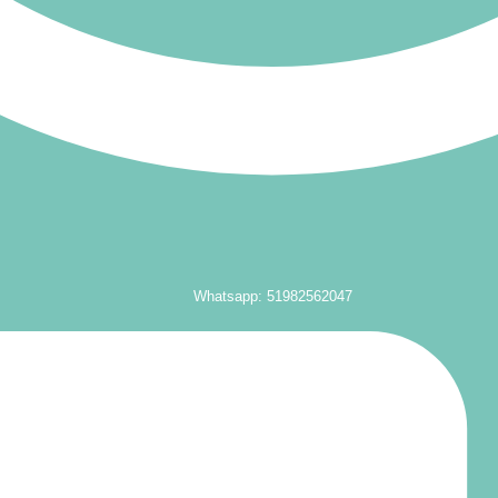
Whatsapp: 51982562047