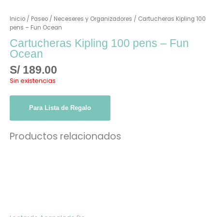
Inicio
/
Paseo
/
Neceseres y Organizadores
/ Cartucheras Kipling 100
pens – Fun Ocean
Cartucheras Kipling 100 pens – Fun
Ocean
S/
189.00
Sin existencias
Para Lista de Regalo
Productos relacionados
Este
producto
tiene
múltiples
variantes.
Las
opciones
se
pueden
elegir