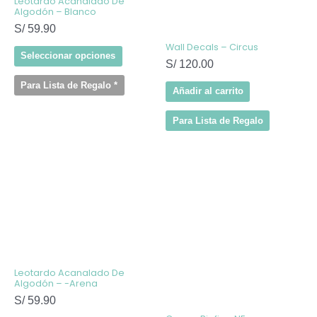
Leotardo Acanalado De
en
Algodón – Blanco
la
S/
59.90
página
de
Wall Decals – Circus
producto
Seleccionar opciones
S/
120.00
Para Lista de Regalo
*
Añadir al carrito
Para Lista de Regalo
Este
producto
tiene
múltiples
variantes.
Las
opciones
se
pueden
elegir
Leotardo Acanalado De
en
Algodón – -Arena
la
S/
59.90
página
de