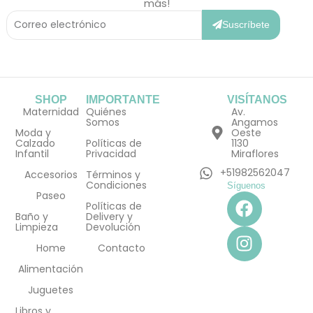
más!
Correo
Electrónico
Suscríbete
SHOP
IMPORTANTE
VISÍTANOS
Maternidad
Quiénes
Av.
Somos
Angamos
Moda y
Oeste
Calzado
Políticas de
1130
Infantil
Privacidad
Miraflores
+51982562047
Accesorios
Términos y
Condiciones
Síguenos
F
I
Paseo
Políticas de
a
n
Baño y
Delivery y
Limpieza
Devolución
c
s
e
t
Home
Contacto
b
a
Alimentación
o
g
Juguetes
o
r
Libros y