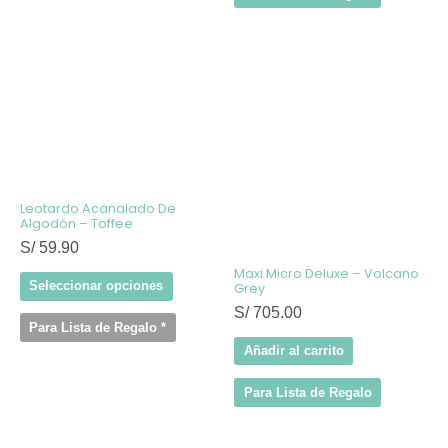
Este
producto
tiene
múltiples
variantes.
Las
opciones
se
pueden
elegir
Leotardo Acanalado De
en
Algodón – Toffee
la
S/
59.90
página
de
Maxi Micro Deluxe – Volcano
producto
Seleccionar opciones
Grey
S/
705.00
Para Lista de Regalo
*
Añadir al carrito
Para Lista de Regalo