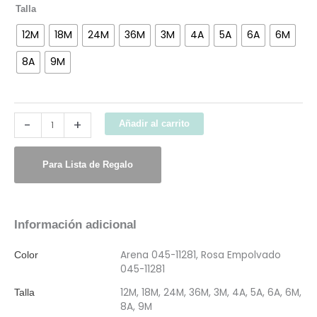
Talla
12M
18M
24M
36M
3M
4A
5A
6A
6M
8A
9M
-
+
Añadir al carrito
Para Lista de Regalo
Información adicional
Arena 045-11281, Rosa Empolvado
Color
045-11281
12M, 18M, 24M, 36M, 3M, 4A, 5A, 6A, 6M,
Talla
8A, 9M