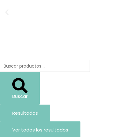
Ir
al
contenido
Search
...
Buscar
Resultados
Ver todos los resultados