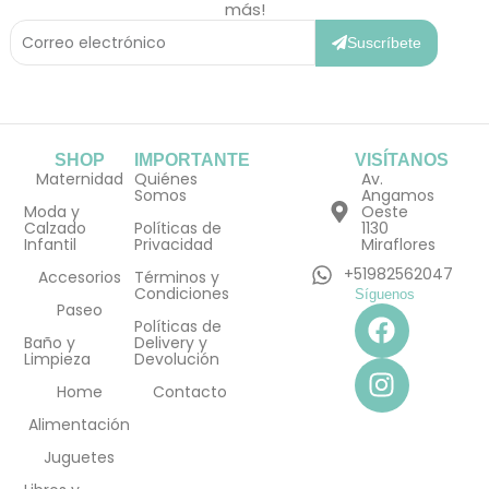
más!
Correo
Electrónico
Suscríbete
SHOP
IMPORTANTE
VISÍTANOS
Maternidad
Quiénes
Av.
Somos
Angamos
Moda y
Oeste
Calzado
Políticas de
1130
Infantil
Privacidad
Miraflores
+51982562047
Accesorios
Términos y
Condiciones
Síguenos
F
I
Paseo
Políticas de
a
n
Baño y
Delivery y
Limpieza
Devolución
c
s
e
t
Home
Contacto
b
a
Alimentación
o
g
Juguetes
o
r