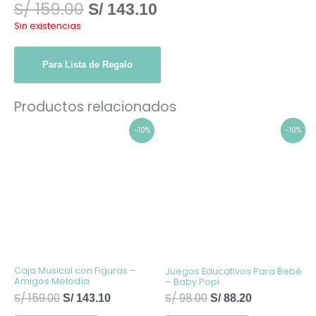
S/
159.00
S/
143.10
Sin existencias
Para Lista de Regalo
Productos relacionados
El
El
El
El
-10%
-10%
precio
precio
precio
precio
original
actual
original
actual
era:
es:
era:
es:
S/ 159.00.
S/ 143.10.
S/ 98.00.
S/ 88.20.
Caja Musical con Figuras –
Juegos Educativos Para Bebé
Amigos Melodía
– Baby Popi
S/
159.00
S/
98.00
S/
143.10
S/
88.20