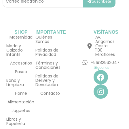
Electrónico
Suscríbete
SHOP
IMPORTANTE
VISÍTANOS
Maternidad
Quiénes
Av.
Somos
Angamos
Moda y
Oeste
Calzado
Políticas de
1130
Infantil
Privacidad
Miraflores
+51982562047
Accesorios
Términos y
Condiciones
Síguenos
F
I
Paseo
Políticas de
a
n
Baño y
Delivery y
Limpieza
Devolución
c
s
e
t
Home
Contacto
b
a
Alimentación
o
g
Juguetes
o
r
Libros y
k
a
Papelería