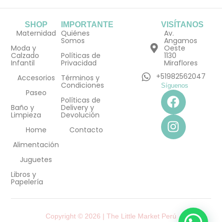
SHOP
IMPORTANTE
VISÍTANOS
Maternidad
Quiénes
Av.
Somos
Angamos
Moda y
Oeste
Calzado
Políticas de
1130
Infantil
Privacidad
Miraflores
+51982562047
Accesorios
Términos y
Condiciones
Síguenos
F
I
Paseo
Políticas de
a
n
Baño y
Delivery y
Limpieza
Devolución
c
s
e
t
Home
Contacto
b
a
Alimentación
o
g
Juguetes
o
r
Libros y
k
a
Papelería
m
Copyright © 2026 | The Little Market Perú