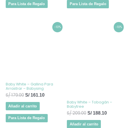
Para Lista de Regalo
Para Lista de Regalo
El
El
El
El
-10%
-10%
precio
precio
precio
precio
original
actual
original
actual
era:
es:
era:
es:
S/ 179.00.
S/ 161.10.
S/ 209.00.
S/ 188.10.
Baby White – Gallina Para
Arrastrar – Babysing
S/
179.00
S/
161.10
Baby White – Tobogán –
Babytree
Añadir al carrito
S/
209.00
S/
188.10
Para Lista de Regalo
Añadir al carrito