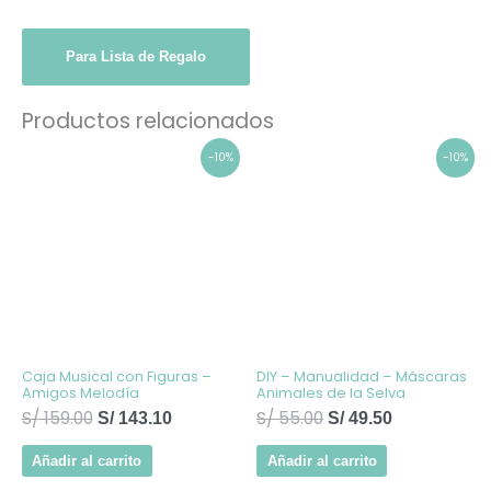
Para Lista de Regalo
Productos relacionados
El
El
El
El
-10%
-10%
precio
precio
precio
precio
original
actual
original
actual
era:
es:
era:
es:
S/ 159.00.
S/ 143.10.
S/ 55.00.
S/ 49.50.
Caja Musical con Figuras –
DIY – Manualidad – Máscaras
Amigos Melodía
Animales de la Selva
S/
159.00
S/
55.00
S/
143.10
S/
49.50
Añadir al carrito
Añadir al carrito