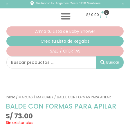
Ir
Visítanos: Av. Angamos Oeste 1130 Miraflores
al
contenido
0
S/
0.00
Arma tu Lista de Baby Shower
Crea tu Lista de Regalos
SALE / OFERTAS
Search
Buscar
...
Inicio
/
MARCAS
/
MAXIBABY
/ BALDE CON FORMAS PARA APILAR
BALDE CON FORMAS PARA APILAR
S/
73.00
Sin existencias