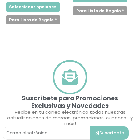
se
se
Seleccionar opciones
pueden
puede
Para Lista de Regalo
*
elegir
elegir
en
en
Para Lista de Regalo
*
la
la
página
págin
de
de
producto
produ
Suscríbete para Promociones
Exclusivas y Novedades
Recibe en tu correo electrónico todas nuestras
actualizaciones de marcas, promociones, cupones... y
más!
Correo
Suscríbete
Electrónico