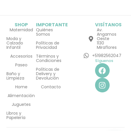
SHOP
IMPORTANTE
VISÍTANOS
Maternidad
Quiénes
Av.
Somos
Angamos
Moda y
Oeste
Calzado
Políticas de
1130
Infantil
Privacidad
Miraflores
+51982562047
Accesorios
Términos y
Condiciones
Síguenos
F
I
Paseo
Políticas de
a
n
Baño y
Delivery y
Limpieza
Devolución
c
s
e
t
Home
Contacto
b
a
Alimentación
o
g
Juguetes
o
r
Libros y
k
a
Papelería
m