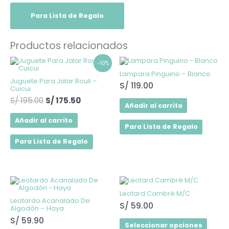
Para Lista de Regalo
Productos relacionados
El
El
-10%
precio
precio
Lampara Pinguino – Blanco
original
actual
Juguete Para Jalar Rouli –
S/
119.00
Cuicui
era:
es:
S/
195.00
S/
175.50
S/ 195.00.
S/ 175.50.
Añadir al carrito
Añadir al carrito
Para Lista de Regalo
Para Lista de Regalo
Este
Este
producto
produ
Leotard Cambré M/C
tiene
tiene
Leotardo Acanalado De
múltiples
múltip
S/
59.00
Algodón – Haya
variantes.
varian
Las
Las
S/
59.90
Seleccionar opciones
opciones
opcio