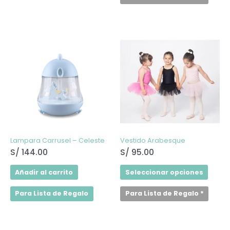
Este
produ
tiene
múltip
varian
Las
opcio
se
puede
elegir
en
la
págin
de
Lampara Carrusel – Celeste
Vestido Arabesque
produ
S/
144.00
S/
95.00
Añadir al carrito
Seleccionar opciones
Para Lista de Regalo
Para Lista de Regalo
*