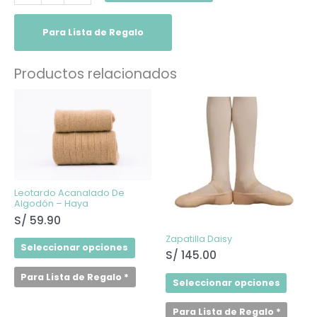
Para Lista de Regalo
Productos relacionados
Este
Este
producto
produ
tiene
tiene
múltiples
múltip
variantes.
varian
Las
Las
opciones
opcio
se
se
pueden
puede
elegir
elegir
Leotardo Acanalado De
en
en
Algodón – Haya
la
la
S/
59.90
página
págin
de
de
Zapatilla Daisy
producto
produ
Seleccionar opciones
S/
145.00
Para Lista de Regalo
*
Seleccionar opciones
Para Lista de Regalo
*