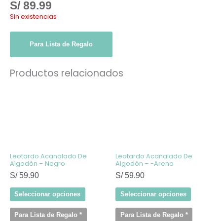
S/
89.99
Sin existencias
Para Lista de Regalo
Productos relacionados
Este
Este
producto
producto
tiene
tiene
múltiples
múltiples
variantes.
variantes
Las
Las
opciones
opcione
se
se
pueden
pueden
elegir
elegir
Leotardo Acanalado De
Leotardo Acanalado De
en
en
Algodón – Negro
Algodón – -Arena
la
la
S/
59.90
S/
59.90
página
página
de
de
producto
producto
Seleccionar opciones
Seleccionar opciones
Para Lista de Regalo
*
Para Lista de Regalo
*