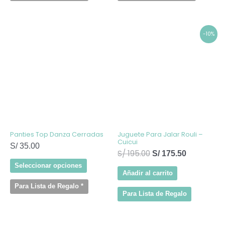
Este
El
El
-10%
producto
precio
precio
tiene
original
actual
múltiples
variantes.
era:
es:
Las
S/ 195.00.
S/ 175.50.
opciones
se
pueden
elegir
en
la
página
de
Panties Top Danza Cerradas
Juguete Para Jalar Rouli –
producto
Cuicui
S/
35.00
S/
195.00
S/
175.50
Seleccionar opciones
Añadir al carrito
Para Lista de Regalo
*
Para Lista de Regalo