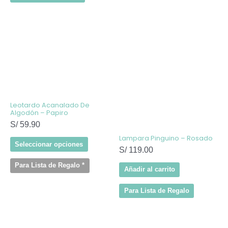
Este
producto
tiene
múltiples
variantes.
Las
opciones
se
pueden
elegir
Leotardo Acanalado De
en
Algodón – Papiro
la
S/
59.90
página
de
Lampara Pinguino – Rosado
producto
Seleccionar opciones
S/
119.00
Para Lista de Regalo
*
Añadir al carrito
Para Lista de Regalo