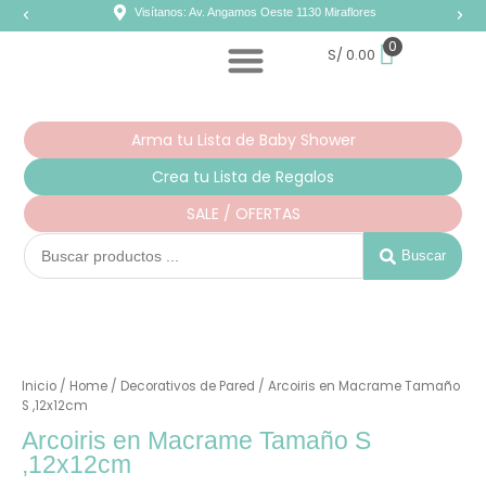
Ir
Visítanos: Av. Angamos Oeste 1130 Miraflores
al
contenido
0
S/
0.00
Arma tu Lista de Baby Shower
Crea tu Lista de Regalos
SALE / OFERTAS
Search
...
Buscar
Inicio
/
Home
/
Decorativos de Pared
/ Arcoiris en Macrame Tamaño
S ,12x12cm
Arcoiris en Macrame Tamaño S
,12x12cm