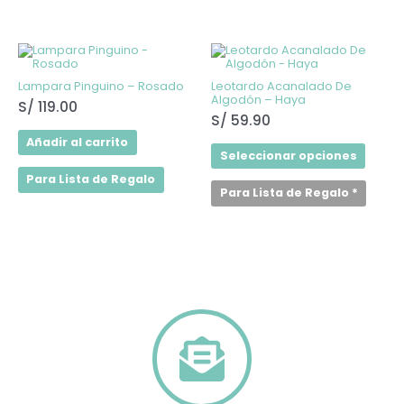
de
produ
Este
produ
tiene
Lampara Pinguino – Rosado
Leotardo Acanalado De
múltip
Algodón – Haya
varian
S/
119.00
Las
S/
59.90
opcio
Añadir al carrito
se
Seleccionar opciones
puede
elegir
Para Lista de Regalo
en
Para Lista de Regalo
*
la
págin
de
produ