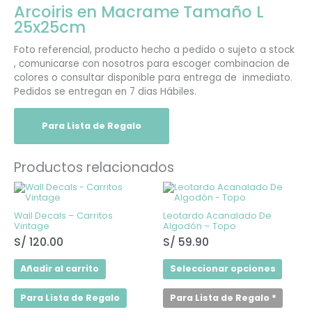
Arcoiris en Macrame Tamaño L
25x25cm
Foto referencial, producto hecho a pedido o sujeto a stock
, comunicarse con nosotros para escoger combinacion de
colores o consultar disponible para entrega de inmediato.
Pedidos se entregan en 7 dias Hábiles.
Para Lista de Regalo
Productos relacionados
Este
produ
tiene
Wall Decals – Carritos
Leotardo Acanalado De
múltip
Vintage
Algodón – Topo
varian
Las
S/
120.00
S/
59.90
opcio
se
Añadir al carrito
Seleccionar opciones
puede
elegir
en
Para Lista de Regalo
Para Lista de Regalo
*
la
págin