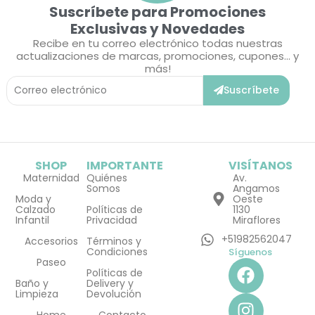
Suscríbete para Promociones
Exclusivas y Novedades
Recibe en tu correo electrónico todas nuestras
actualizaciones de marcas, promociones, cupones... y
más!
Correo
Suscríbete
Electrónico
SHOP
IMPORTANTE
VISÍTANOS
Maternidad
Quiénes
Av.
Somos
Angamos
Moda y
Oeste
Calzado
Políticas de
1130
Infantil
Privacidad
Miraflores
+51982562047
Accesorios
Términos y
Condiciones
Síguenos
F
I
Paseo
Políticas de
a
n
Baño y
Delivery y
Limpieza
Devolución
c
s
Home
Contacto