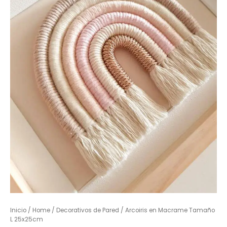
Inicio
/
Home
/
Decorativos de Pared
/ Arcoiris en Macrame Tamaño
L 25x25cm