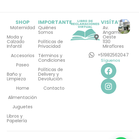
SHOP
IMPORTANTE
VISÍTANOS
Maternidad
Quiénes
Av.
Somos
Angamos
Moda y
Oeste
Calzado
Políticas de
1130
Infantil
Privacidad
Miraflores
+51982562047
Accesorios
Términos y
Condiciones
Síguenos
F
I
Paseo
Políticas de
a
n
Baño y
Delivery y
Limpieza
Devolución
c
s
e
t
Home
Contacto
b
a
Alimentación
o
g
Juguetes
o
r
Libros y
k
a
Papelería
m