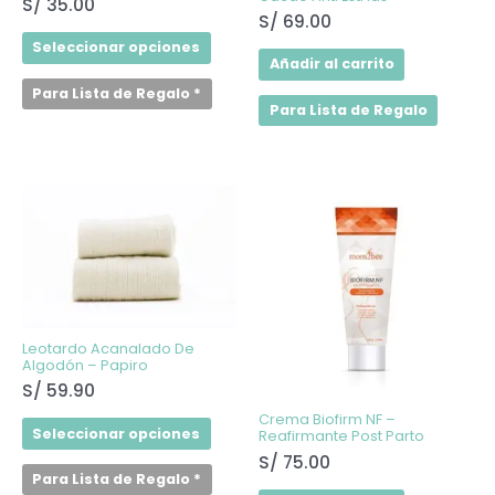
S/
35.00
S/
69.00
Seleccionar opciones
Añadir al carrito
Para Lista de Regalo
*
Para Lista de Regalo
Este
producto
tiene
múltiples
variantes.
Las
opciones
se
pueden
elegir
Leotardo Acanalado De
en
Algodón – Papiro
la
S/
59.90
página
de
Crema Biofirm NF –
producto
Seleccionar opciones
Reafirmante Post Parto
S/
75.00
Para Lista de Regalo
*