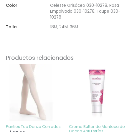
Color
Celeste Grisáceo 030-10278, Rosa
Empolvado 030-10278, Taupe 030-
10278
Talla
18M, 24M, 36M
Productos relacionados
Este
producto
tiene
múltiples
variantes.
Las
opciones
se
pueden
elegir
en
la
página
de
Panties Top Danza Cerradas
Crema Butter de Manteca de
producto
Cacao Anti Estrías