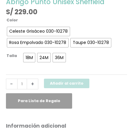
Abrigo Punto Unisex Sheffield
S/
229.00
Color
Celeste Grisáceo 030-10278
Rosa Empolvado 030-10278
Taupe 030-10278
Talla
18M
24M
36M
-
+
Añadir al carrito
Para Lista de Regalo
Información adicional