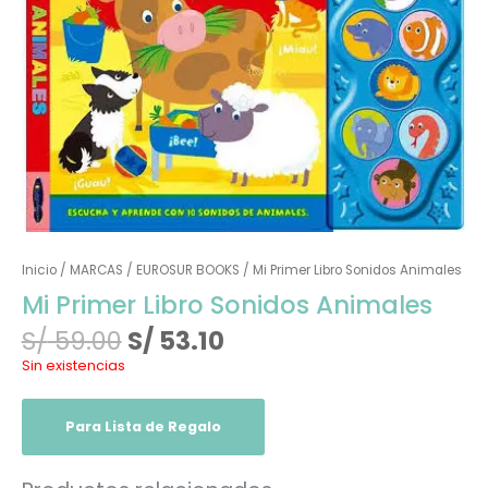
Inicio
/
MARCAS
/
EUROSUR BOOKS
/ Mi Primer Libro Sonidos Animales
Mi Primer Libro Sonidos Animales
S/
59.00
S/
53.10
Sin existencias
Para Lista de Regalo