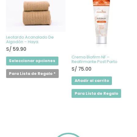
tiene
múltiples
variantes.
Las
opciones
se
pueden
elegir
Leotardo Acanalado De
en
Algodón – Haya
la
S/
59.90
página
de
Crema Biofirm NF –
producto
Seleccionar opciones
Reafirmante Post Parto
S/
75.00
Para Lista de Regalo
*
Añadir al carrito
Para Lista de Regalo