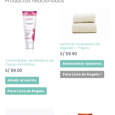
Productos relacionados
Este
produ
tiene
múltip
varian
Las
opcio
se
puede
elegir
Leotardo Acanalado De
en
Algodón – Papiro
la
S/
59.90
págin
de
Crema Butter de Manteca de
produ
Seleccionar opciones
Cacao Anti Estrías
S/
69.00
Para Lista de Regalo
*
Añadir al carrito
Para Lista de Regalo
Este
producto