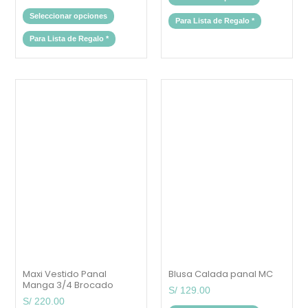
Seleccionar opciones
Para Lista de Regalo
*
Para Lista de Regalo
*
Este
Este
producto
producto
tiene
tiene
múltiples
múltiples
variantes.
variantes.
Las
Las
opciones
opciones
se
se
pueden
pueden
elegir
elegir
en
en
la
la
página
página
de
de
producto
producto
Maxi Vestido Panal
Blusa Calada panal MC
Manga 3/4 Brocado
S/
129.00
S/
220.00