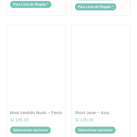
Para Lista de Regalo
*
Para Lista de Regalo
*
Este
Este
producto
producto
tiene
tiene
múltiples
múltiples
variantes.
variantes.
Las
Las
opciones
opciones
se
se
pueden
pueden
elegir
elegir
en
en
la
la
página
página
de
de
producto
producto
Maxi Vestido Nudo – Perla
Short Jean – Azul
S/
195.00
S/
139.00
Seleccionar opciones
Seleccionar opciones