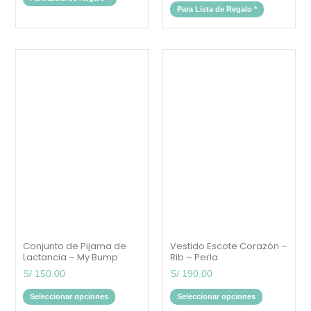
Para Lista de Regalo
*
Este
Este
producto
producto
tiene
tiene
múltiples
múltiples
variantes.
variantes.
Las
Las
opciones
opciones
se
se
pueden
pueden
elegir
elegir
en
en
la
la
página
página
de
de
producto
producto
Conjunto de Pijama de
Vestido Escote Corazón –
Lactancia – My Bump
Rib – Perla
S/
150.00
S/
190.00
Seleccionar opciones
Seleccionar opciones