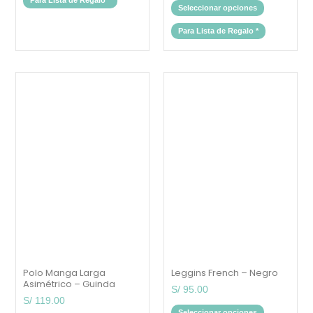
Seleccionar opciones
Para Lista de Regalo
*
Este
Este
producto
producto
tiene
tiene
múltiples
múltiples
variantes.
variantes.
Las
Las
opciones
opciones
se
se
pueden
pueden
elegir
elegir
en
en
la
la
página
página
de
de
producto
producto
Polo Manga Larga
Leggins French – Negro
Asimétrico – Guinda
S/
95.00
S/
119.00
Seleccionar opciones