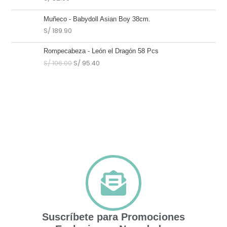
Muñeco - Babydoll Asian Boy 38cm.
S/
189.90
El
El
Rompecabeza - León el Dragón 58 Pcs
precio
precio
S/
106.00
S/
95.40
original
actual
era:
es:
S/ 106.00.
S/ 95.40.
Suscríbete para Promociones