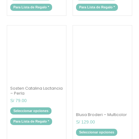
Para Lista de Regalo
*
Para Lista de Regalo
*
Este
Este
producto
producto
tiene
tiene
múltiples
múltiples
variantes.
variantes.
Las
Las
opciones
opciones
se
se
pueden
pueden
elegir
elegir
en
en
la
la
página
página
Sosten Catalina Lactancia
de
de
producto
producto
– Perla
S/
79.00
Seleccionar opciones
Blusa Broderi – Multicolor
Para Lista de Regalo
*
S/
129.00
Seleccionar opciones