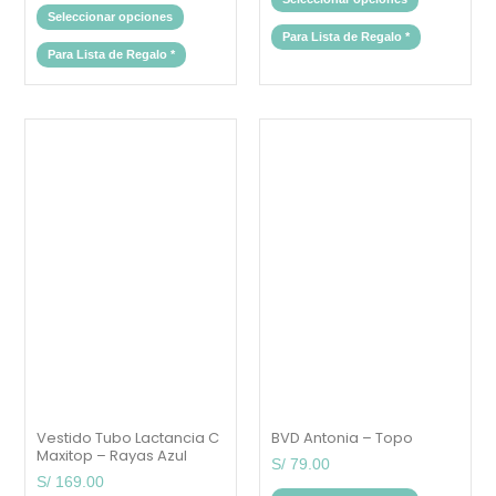
Seleccionar opciones
Para Lista de Regalo
*
Para Lista de Regalo
*
Este
Este
producto
producto
tiene
tiene
múltiples
múltiples
variantes.
variantes.
Las
Las
opciones
opciones
se
se
pueden
pueden
elegir
elegir
en
en
la
la
página
página
de
de
producto
producto
Vestido Tubo Lactancia C
BVD Antonia – Topo
Maxitop – Rayas Azul
S/
79.00
S/
169.00