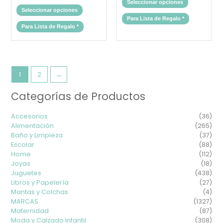
Seleccionar opciones
Seleccionar opciones
Para Lista de Regalo
*
Para Lista de Regalo
*
1
2
→
Categorías de Productos
Precio
Prec
mínimo
máx
Accesorios
(36)
Alimentación
(265)
Baño y Limpieza
(37)
Escolar
(88)
Home
(112)
Joyas
(18)
Juguetes
(438)
Libros y Papelería
(27)
Mantas y Colchas
(4)
MARCAS
(1327)
Maternidad
(87)
Moda y Calzado Infantil
(308)