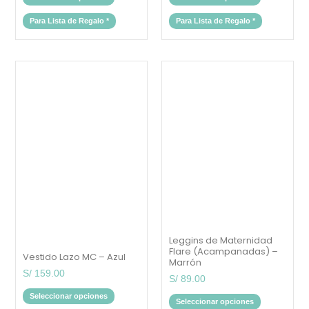
Para Lista de Regalo
*
Para Lista de Regalo
*
Este
Este
producto
producto
tiene
tiene
múltiples
múltiples
variantes.
variantes.
Las
Las
opciones
opciones
se
se
pueden
pueden
elegir
elegir
en
en
la
la
página
página
de
de
producto
producto
Leggins de Maternidad
Flare (Acampanadas) –
Vestido Lazo MC – Azul
Marrón
S/
159.00
S/
89.00
Seleccionar opciones
Seleccionar opciones