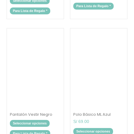
Seleccionar opciones
Para Lista de Regalo
*
Para Lista de Regalo
*
Este
Este
producto
producto
tiene
tiene
múltiples
múltiples
variantes.
variantes.
Las
Las
opciones
opciones
se
se
pueden
pueden
elegir
elegir
en
en
la
la
página
página
de
de
producto
producto
Pantalón Vestir Negro
Polo Básico ML Azul
S/
69.00
Seleccionar opciones
Seleccionar opciones
Para Lista de Regalo
*