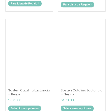
Para Lista de Regalo
*
Para Lista de Regalo
*
Este
Este
producto
producto
tiene
tiene
múltiples
múltiples
variantes.
variantes.
Las
Las
opciones
opciones
se
se
pueden
pueden
elegir
elegir
en
en
la
la
página
página
de
de
producto
producto
Sosten Catalina Lactancia
Sosten Catalina Lactancia
– Beige
– Negro
S/
79.00
S/
79.00
Seleccionar opciones
Seleccionar opciones