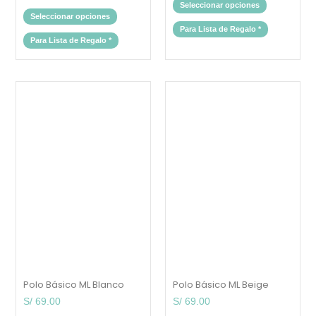
Seleccionar opciones
Seleccionar opciones
Para Lista de Regalo
*
Para Lista de Regalo
*
Este
Este
producto
producto
tiene
tiene
múltiples
múltiples
variantes.
variantes.
Las
Las
opciones
opciones
se
se
pueden
pueden
elegir
elegir
en
en
la
la
página
página
de
de
producto
producto
Polo Básico ML Blanco
Polo Básico ML Beige
S/
69.00
S/
69.00