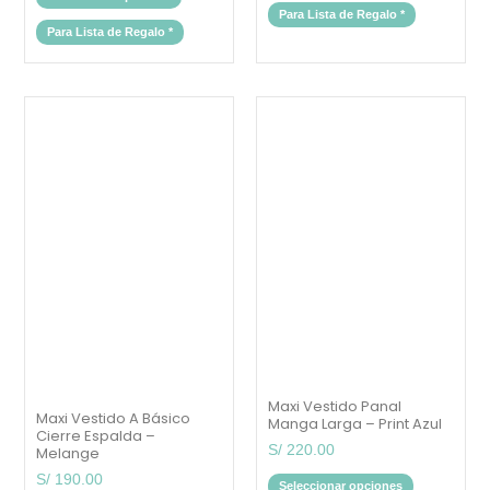
Para Lista de Regalo
*
Para Lista de Regalo
*
Este
Este
producto
producto
tiene
tiene
múltiples
múltiples
variantes.
variantes.
Las
Las
opciones
opciones
se
se
pueden
pueden
elegir
elegir
en
en
la
la
página
página
de
de
producto
producto
Maxi Vestido Panal
Maxi Vestido A Básico
Manga Larga – Print Azul
Cierre Espalda –
S/
220.00
Melange
S/
190.00
Seleccionar opciones