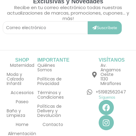
Exclusivas y Novedades
Recibe en tu correo electrónico todas nuestras
actualizaciones de marcas, promociones, cupones... y
más!
Correo
Electrónico
Suscríbete
SHOP
IMPORTANTE
VISÍTANOS
Maternidad
Quiénes
Av.
Somos
Angamos
Moda y
Oeste
Calzado
Políticas de
1130
Infantil
Privacidad
Miraflores
+51982562047
Accesorios
Términos y
Condiciones
Síguenos
F
I
Paseo
Políticas de
a
n
Baño y
Delivery y
Limpieza
Devolución
c
s
e
t
Home
Contacto
b
a
Alimentación