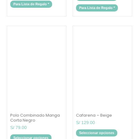
Para Lista de Regalo
*
Para Lista de Regalo
*
Este
Este
producto
producto
tiene
tiene
múltiples
múltiples
variantes.
variantes.
Las
Las
opciones
opciones
se
se
pueden
pueden
elegir
elegir
en
en
la
la
página
página
de
de
producto
producto
Polo Combinado Manga
Cafarena – Beige
Corta Negro
S/
129.00
S/
79.00
Seleccionar opciones
Seleccionar opciones