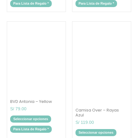
Para Lista de Regalo
*
Para Lista de Regalo
*
Este
Este
producto
producto
tiene
tiene
múltiples
múltiples
variantes.
variantes.
Las
Las
opciones
opciones
se
se
pueden
pueden
elegir
elegir
en
en
la
la
página
página
de
de
producto
producto
BVD Antonia – Yellow
S/
79.00
Camisa Over – Rayas
Azul
Seleccionar opciones
S/
119.00
Para Lista de Regalo
*
Seleccionar opciones