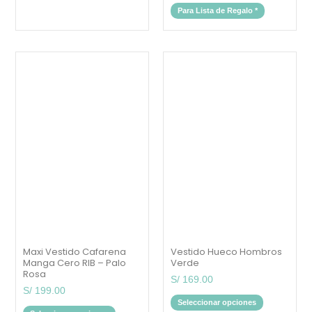
Para Lista de Regalo
*
Este
Este
producto
producto
tiene
tiene
múltiples
múltiples
variantes.
variantes.
Las
Las
opciones
opciones
se
se
pueden
pueden
elegir
elegir
en
en
la
la
página
página
de
de
producto
producto
Maxi Vestido Cafarena
Vestido Hueco Hombros
Manga Cero RIB – Palo
Verde
Rosa
S/
169.00
S/
199.00
Seleccionar opciones