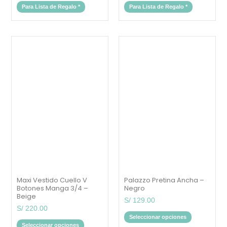
Para Lista de Regalo
*
Para Lista de Regalo
*
Este
Este
producto
producto
tiene
tiene
múltiples
múltiples
variantes.
variantes.
Las
Las
opciones
opciones
se
se
pueden
pueden
elegir
elegir
en
en
la
la
página
página
de
de
producto
producto
Maxi Vestido Cuello V
Palazzo Pretina Ancha –
Botones Manga 3/4 –
Negro
Beige
S/
129.00
S/
220.00
Seleccionar opciones
Seleccionar opciones