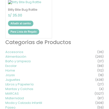
Bitty Bite Bug Rattle
S/
35.00
Añadir al carrito
Para Lista de Regalo
Categorías de Productos
Prec
Prec
mín
máx
Accesorios
(36)
Alimentación
(265)
Baño y Limpieza
(37)
Escolar
(88)
Home
(112)
Joyas
(18)
Juguetes
(438)
Libros y Papelería
(27)
Mantas y Colchas
(4)
MARCAS
(1327)
Maternidad
(87)
Moda y Calzado Infantil
(308)
Paseo
(59)