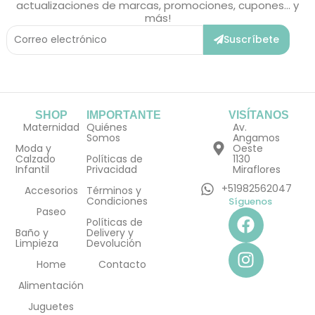
actualizaciones de marcas, promociones, cupones... y
más!
Correo
Suscríbete
Electrónico
SHOP
IMPORTANTE
VISÍTANOS
Maternidad
Quiénes
Av.
Somos
Angamos
Moda y
Oeste
Calzado
Políticas de
1130
Infantil
Privacidad
Miraflores
+51982562047
Accesorios
Términos y
Condiciones
Síguenos
F
I
Paseo
Políticas de
a
n
Baño y
Delivery y
Limpieza
Devolución
c
s
e
t
Home
Contacto
b
a
Alimentación
o
g
Juguetes