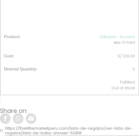
Sábana - Arcoiris
1075494
SKU:
S/
129.00
0
Fulfilled
Out of stock
Share on:
https://thelittlemarketperu.com/lista-de-regalos/ver-lista-de-
regalos/lista-de-baby-shower-52818