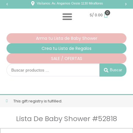
Ir
Visítanos: Av. Angamos Oeste 1130 Miraflores
al
contenido
0
S/
0.00
Arma tu Lista de Baby Shower
Crea tu Lista de Regalos
SALE / OFERTAS
Search
...
Buscar
This gift registry is fulfilled.
Lista De Baby Shower #52818