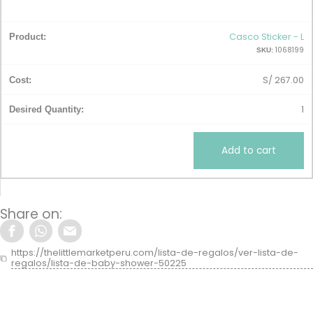
Casco Sticker - L
1068199
SKU:
S/
267.00
1
Add to cart
Share on:
https://thelittlemarketperu.com/lista-de-regalos/ver-lista-de-
regalos/lista-de-baby-shower-50225